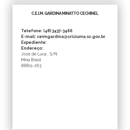
C.E.I.M. GARDINA MINATTO CECHINEL
Telefone: (48) 3437-3466
E-mail: ceimgardina@criciuma.sc.gov.br
Expediente:
Endereço:
José de Luca , S/N
Mina Brasil
88811-263