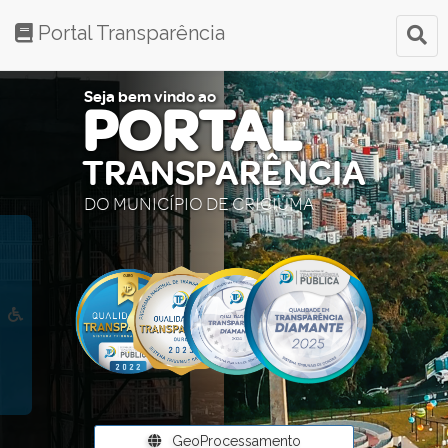
Portal Transparência
Seja bem vindo ao
PORTAL
TRANSPARÊNCIA
DO MUNICÍPIO DE CRICIÚMA
GeoProcessamento